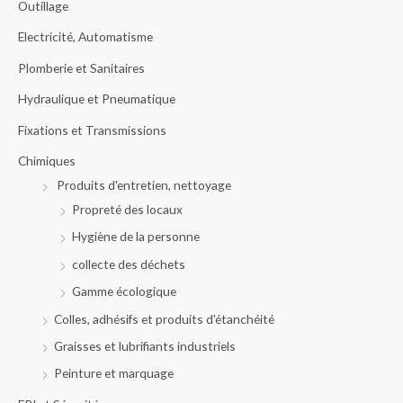
Outillage
p
r
o
Electricité, Automatisme
d
u
Plomberie et Sanitaires
i
t
s
Hydraulique et Pneumatique
Fixations et Transmissions
Chimiques
Produits d'entretien, nettoyage
Propreté des locaux
Hygiène de la personne
collecte des déchets
Gamme écologique
Colles, adhésifs et produits d'étanchéité
Graisses et lubrifiants industriels
Peinture et marquage