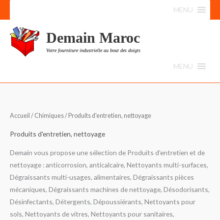
Aller
MENU
au
contenu
Demain Maroc
Votre fourniture industrielle au bout des doigts
MENU
Trié
Accueil
/
Chimiques
/ Produits d'entretien, nettoyage
du
plus
récent
Produits d'entretien, nettoyage
au
plus
ancien
Demain vous propose une sélection de Produits d’entretien et de
nettoyage : anticorrosion, anticalcaire, Nettoyants multi-surfaces,
Dégraissants multi-usages, alimentaires, Dégraissants pièces
mécaniques, Dégraissants machines de nettoyage, Désodorisants,
Désinfectants, Détergents, Dépoussiérants, Nettoyants pour
sols, Nettoyants de vitres, Nettoyants pour sanitaires,