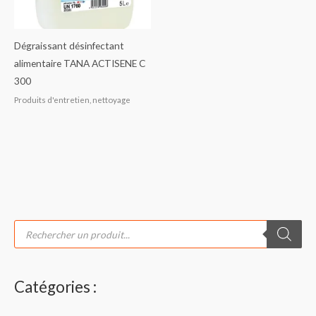
Dégraissant désinfectant
alimentaire TANA ACTISENE C
300
Produits d'entretien, nettoyage
R
e
c
h
e
r
c
Catégories :
h
e
d
e