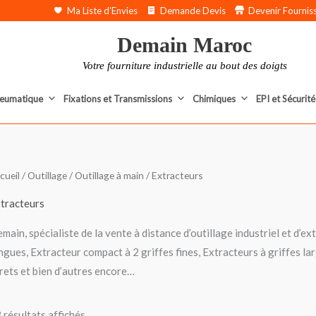
Ma Liste d'Envies
Demande Devis
Devenir Fournis
Demain Maroc
Votre fourniture industrielle au bout des doigts
eumatique
Fixations et Transmissions
Chimiques
EPI et Sécurité
Trié
cueil
/
Outillage
/
Outillage à main
/ Extracteurs
du
plus
récent
tracteurs
au
plus
main, spécialiste de la vente à distance d’outillage industriel et d’e
ancien
ngues, Extracteur compact à 2 griffes fines, Extracteurs à griffes lar
rets et bien d’autres encore…
 résultats affichés