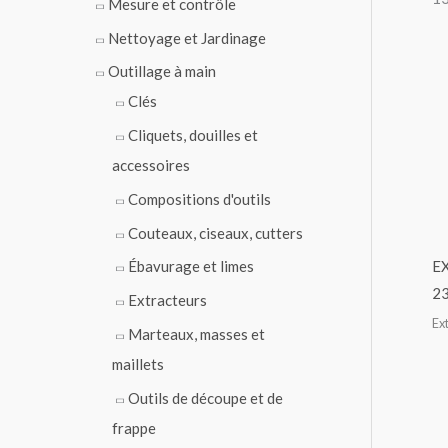
Mesure et contrôle
d
u
i
Nettoyage et Jardinage
t
s
Outillage à main
Clés
Cliquets, douilles et
accessoires
Compositions d'outils
Couteaux, ciseaux, cutters
E
Ébavurage et limes
2
Extracteurs
Ex
Marteaux, masses et
maillets
Outils de découpe et de
frappe