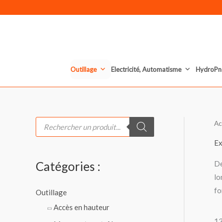
Aller
au
contenu
Outillage
Electricité, Automatisme
HydroPn
R
Ac
e
c
h
Ex
e
r
De
Catégories :
c
h
lo
e
d
fo
Outillage
e
p
Accès en hauteur
r
o
13