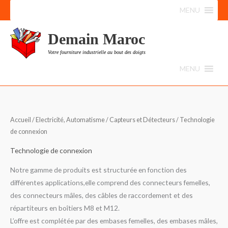
Aller
MENU
au
contenu
Demain Maroc
Votre fourniture industrielle au bout des doigts
MENU
Trié
Accueil
/
Electricité, Automatisme
/
Capteurs et Détecteurs
/ Technologie
du
plus
de connexion
récent
au
plus
Technologie de connexion
ancien
Notre gamme de produits est structurée en fonction des
différentes applications,elle comprend des connecteurs femelles,
des connecteurs mâles, des câbles de raccordement et des
répartiteurs en boîtiers M8 et M12.
L’offre est complétée par des embases femelles, des embases mâles,