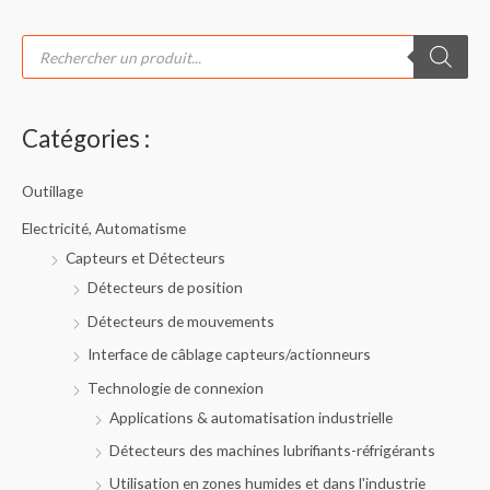
R
e
c
h
e
r
c
Catégories :
h
e
d
e
Outillage
p
r
o
Electricité, Automatisme
d
u
Capteurs et Détecteurs
i
t
Détecteurs de position
s
Détecteurs de mouvements
Interface de câblage capteurs/actionneurs
Technologie de connexion
Applications & automatisation industrielle
Détecteurs des machines lubrifiants-réfrigérants
Utilisation en zones humides et dans l'industrie