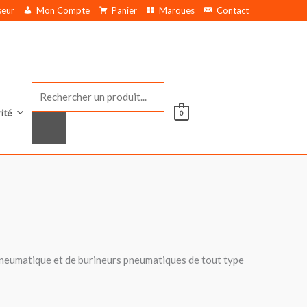
seur
Mon Compte
Panier
Marques
Contact
Recherche
de
rité
0
produits
pneumatique et de burineurs pneumatiques de tout type