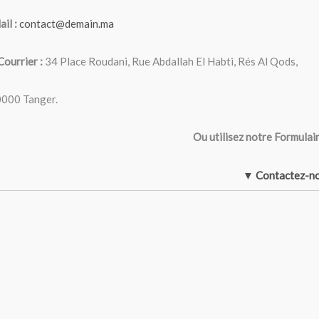
il :
contact@demain.ma
Courrier :
34 Place Roudani, Rue Abdallah El Habti, Rés Al Qods,
000 Tanger.
Ou utilisez notre Formulair
▼ Contactez-n