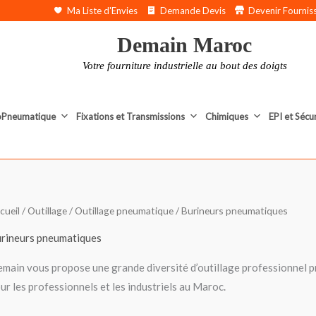
Ma Liste d'Envies
Demande Devis
Devenir Fournis
Demain Maroc
Votre fourniture industrielle au bout des doigts
oPneumatique
Fixations et Transmissions
Chimiques
EPI et Sécu
cueil
/
Outillage
/
Outillage pneumatique
/ Burineurs pneumatiques
rineurs pneumatiques
main vous propose une grande diversité d’outillage professionnel 
ur les professionnels et les industriels au Maroc.