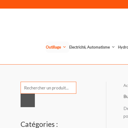
Aller
au
contenu
Outillage
Electricité, Automatisme
Hydr
Ac
R
e
Bu
c
De
h
po
e
Catégories :