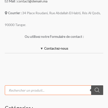
Mail :
contact@demain.ma
Courrier :
34 Place Roudani, Rue Abdallah El Habti, Rés Al Qods,
90000 Tanger.
Ou utilisez notre Formulaire de contact :
▼ Contactez-nous
R
e
c
h
e
r
c