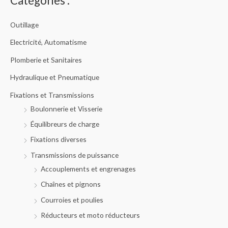
Catégories :
h
e
d
e
Outillage
p
r
o
Electricité, Automatisme
d
u
Plomberie et Sanitaires
i
t
s
Hydraulique et Pneumatique
Fixations et Transmissions
Boulonnerie et Visserie
Équilibreurs de charge
Fixations diverses
Transmissions de puissance
Accouplements et engrenages
Chaînes et pignons
Courroies et poulies
Réducteurs et moto réducteurs