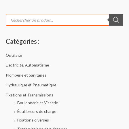
R
e
c
h
e
r
c
Catégories :
h
e
d
e
Outillage
p
r
o
Electricité, Automatisme
d
u
Plomberie et Sanitaires
i
t
s
Hydraulique et Pneumatique
Fixations et Transmissions
Boulonnerie et Visserie
Équilibreurs de charge
Fixations diverses
Transmissions de puissance