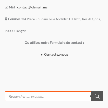
Mail :
contact@demain.ma
Courrier :
34 Place Roudani, Rue Abdallah El Habti, Rés Al Qods,
90000 Tanger.
Ou utilisez notre Formulaire de contact :
▼ Contactez-nous
R
e
c
h
e