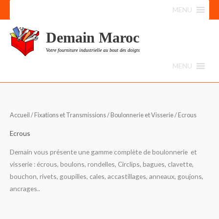
Aller
MENU
au
contenu
Demain Maroc
Votre fourniture industrielle au bout des doigts
MENU
Accueil
/
Fixations et Transmissions
/
Boulonnerie et Visserie
/ Ecrous
Ecrous
Demain vous présente une gamme complète de boulonnerie et
visserie : écrous, boulons, rondelles, Circlips, bagues, clavette,
bouchon, rivets, goupilles, cales, accastillages, anneaux, goujons,
ancrages..