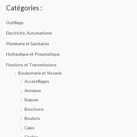
r
c
Catégories :
h
e
d
e
Outillage
p
r
o
Electricité, Automatisme
d
u
Plomberie et Sanitaires
i
t
s
Hydraulique et Pneumatique
Fixations et Transmissions
Boulonnerie et Visserie
Accastillages
Anneaux
Bagues
Bouchons
Boulons
Cales
Circlips