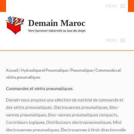
Aller
MENU
au
contenu
Demain Maroc
Votre fourniture industrielle au bout des doigts
MENU
Accueil
/
Hydraulique et Pneumatique
/
Pneumatique
/ Commandes et
vérins pneumatiques
Commandes et vérins pneumatiques
Demain vous propose une sélection de matériel de commande et
des vérins pneumatiques : Électrovannes pneumatiques, Bloc-
vannes pneumatiques, Bloc-vannes pneumatiques compacts,
Contrôleurs logiques, Distributeurs électropneumatiques, Mini-
électrovannes pneumatiques, Électrovannes à tiroir directionnelle