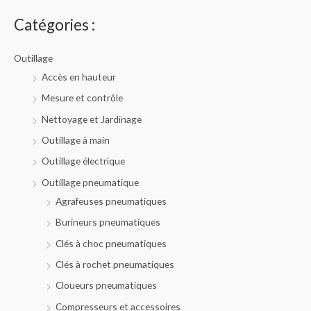
r
c
Catégories :
h
e
d
e
Outillage
p
r
Accès en hauteur
o
d
Mesure et contrôle
u
i
t
Nettoyage et Jardinage
s
Outillage à main
Outillage électrique
Outillage pneumatique
Agrafeuses pneumatiques
Burineurs pneumatiques
Clés à choc pneumatiques
Clés à rochet pneumatiques
Cloueurs pneumatiques
Compresseurs et accessoires