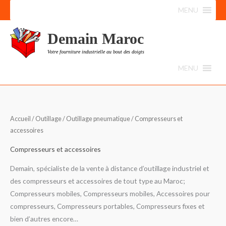
Aller
MENU
au
contenu
Demain Maroc
Votre fourniture industrielle au bout des doigts
MENU
Trié
Accueil
/
Outillage
/
Outillage pneumatique
/ Compresseurs et
du
plus
accessoires
récent
au
plus
Compresseurs et accessoires
ancien
Demain, spécialiste de la vente à distance d’outillage industriel et
des compresseurs et accessoires de tout type au Maroc;
Compresseurs mobiles, Compresseurs mobiles, Accessoires pour
compresseurs, Compresseurs portables, Compresseurs fixes et
bien d’autres encore…