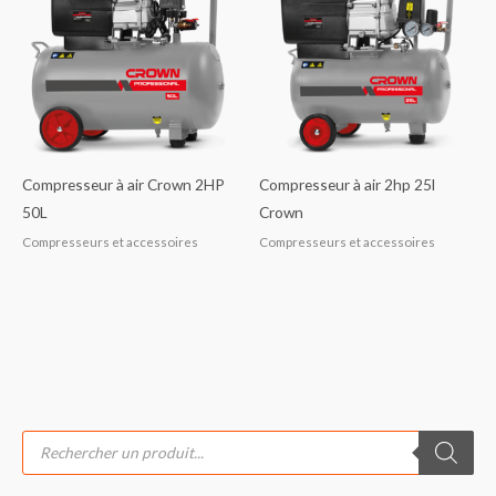
Compresseur à air Crown 2HP
Compresseur à air 2hp 25l
50L
Crown
Compresseurs et accessoires
Compresseurs et accessoires
R
e
c
h
e