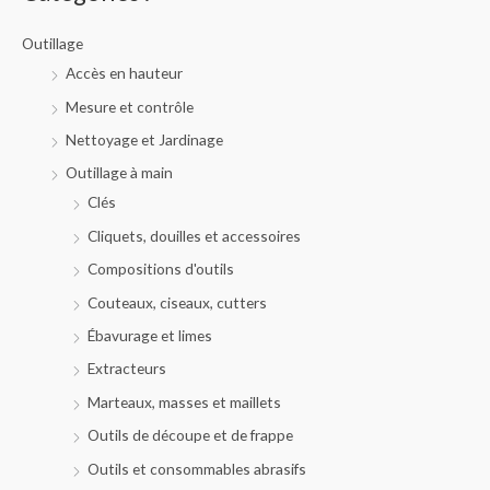
e
d
e
Outillage
p
r
Accès en hauteur
o
d
Mesure et contrôle
u
i
t
Nettoyage et Jardinage
s
Outillage à main
Clés
Cliquets, douilles et accessoires
Compositions d'outils
Couteaux, ciseaux, cutters
Ébavurage et limes
Extracteurs
Marteaux, masses et maillets
Outils de découpe et de frappe
Outils et consommables abrasifs