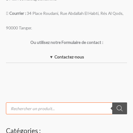
Courrier :
34 Place Roudani, Rue Abdallah El Habti, Rés Al Qods,
90000 Tanger.
Ou utilisez notre Formulaire de contact :
▼ Contactez-nous
R
e
c
h
e
r
c
Catégories :
h